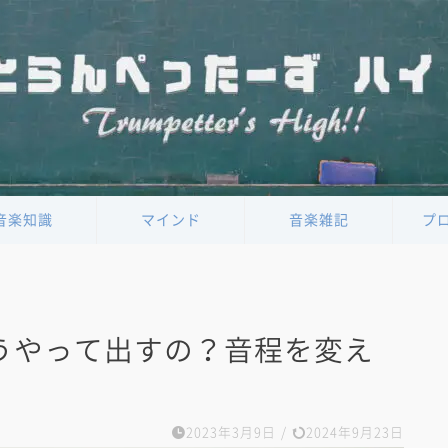
音楽知識
マインド
音楽雑記
プ
うやって出すの？音程を変え
2023年3月9日
/
2024年9月23日