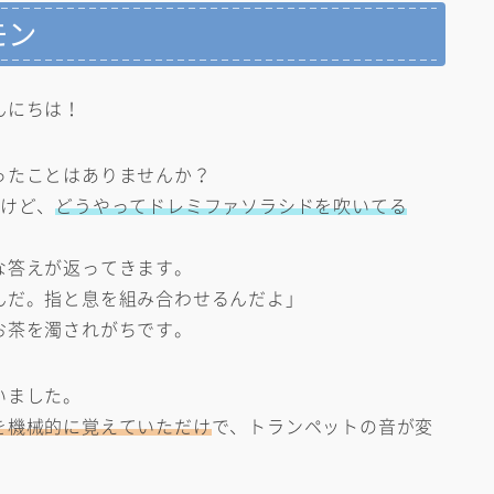
モン
んにちは！
ったことはありませんか？
いけど、
どうやってドレミファソラシドを吹いてる
な答えが返ってきます。
んだ。指と息を組み合わせるんだよ」
お茶を濁されがちです。
いました。
を機械的に覚えていただけ
で、トランペットの音が変
。
、