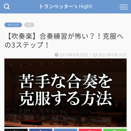
トランぺッター's High!!
マインド
PR
【吹奏楽】合奏練習が怖い？！克服へ
の3ステップ！
2024年9月23日
/
2025年6月19日