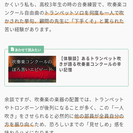
かくいう私も、高校3年生の時の合奏練習で、吹奏楽コ
ンクール自由曲の
トランペットソロを何度も一人で吹
かされた挙句、顧問の先生に「下手くそ」と罵られた
苦い経験があります。
【体験談】あるトランペット吹
きが語る吹奏楽コンクールの辛
い記憶
余談ですが、吹奏楽の楽器の配置では、トランペット
やトロンボーンが後列になることが多く、この「一人
吹き」をさせられると必然的に
他の部員が全員自分の
方を振り向く
ため、恐ろしいまでの「見せしめ」感を
味わうハメになります。