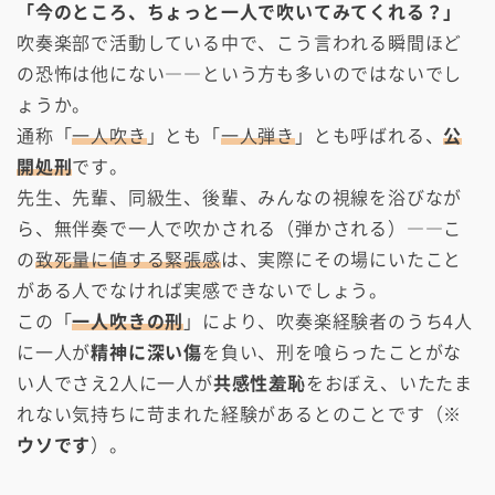
「今のところ、ちょっと一人で吹いてみてくれる？」
吹奏楽部で活動している中で、こう言われる瞬間ほど
の恐怖は他にない――という方も多いのではないでし
ょうか。
通称「
一人吹き
」とも「
一人弾き
」とも呼ばれる、
公
開処刑
です。
先生、先輩、同級生、後輩、みんなの視線を浴びなが
ら、無伴奏で一人で吹かされる（弾かされる）――こ
の
致死量に値する緊張感
は、実際にその場にいたこと
がある人でなければ実感できないでしょう。
この「
一人吹きの刑
」により、吹奏楽経験者のうち4人
に一人が
精神に深い傷
を負い、刑を喰らったことがな
い人でさえ2人に一人が
共感性羞恥
をおぼえ、いたたま
れない気持ちに苛まれた経験があるとのことです（
※
ウソです
）。