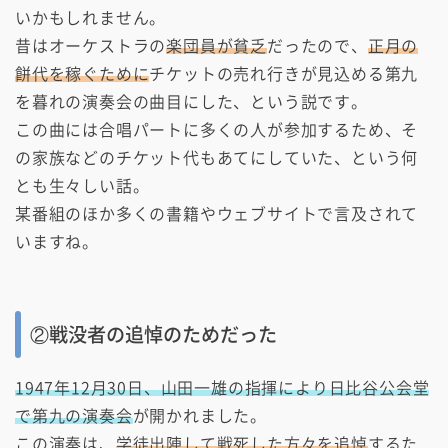
いかもしれません。
昔はオーケストラの
楽団員が貧乏
だったので、
正月の
餅代を稼ぐために
チケットの売れ行きが見込める第九
を暮れの演奏会の曲目にした、という説です。
この曲には合唱パートに多くの人が参加するため、そ
の家族などのチケット代もあてにしていた、という何
とも生々しい話。
某番組のほか多くの書籍やウェブサイトで言及されて
いますね。
②戦没者の追悼のためだった
1947年12月30日、山田一雄の指揮により日比谷公会堂
で第九の演奏会
が開かれました。
この演奏は、
学徒出陣して戦死した方々を追悼
するた