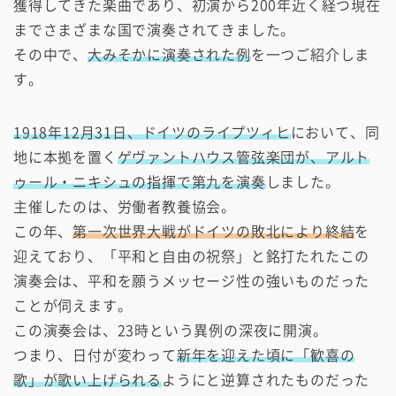
獲得してきた楽曲であり、初演から200年近く経つ現在
までさまざまな国で演奏されてきました。
その中で、
大みそかに演奏された例
を一つご紹介しま
す。
1918年12月31日、ドイツのライプツィヒ
において、同
地に本拠を置く
ゲヴァントハウス管弦楽団が、アルト
ゥール・ニキシュの指揮で第九を演奏
しました。
主催したのは、労働者教養協会。
この年、
第一次世界大戦がドイツの敗北により終結
を
迎えており、「平和と自由の祝祭」と銘打たれたこの
演奏会は、平和を願うメッセージ性の強いものだった
ことが伺えます。
この演奏会は、23時という異例の深夜に開演。
つまり、日付が変わって
新年を迎えた頃に「歓喜の
歌」が歌い上げられる
ようにと逆算されたものだった