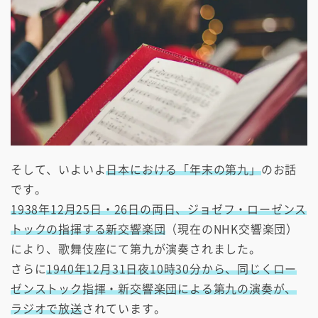
そして、いよいよ
日本における「年末の第九」
のお話
です。
1938年12月25日・26日の両日、ジョゼフ・ローゼンス
トックの指揮する新交響楽団
（現在のNHK交響楽団）
により、歌舞伎座にて第九が演奏されました。
さらに
1940年12月31日夜10時30分から、同じくロー
ゼンストック指揮・新交響楽団による第九の演奏が、
ラジオで放送
されています。