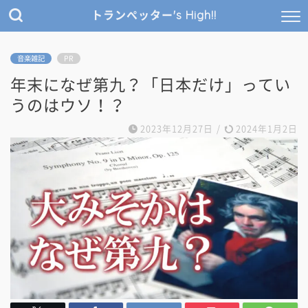
トランぺッター's High!!
音楽雑記
PR
年末になぜ第九？「日本だけ」ってい
うのはウソ！？
2023年12月27日
/
2024年1月2日