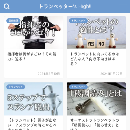
トランぺッター's High!!
音楽雑記
トランペット
指揮者は何がすごい？その能
トランペットに向いてるのは
力に迫る！
どんな人？向き不向きはあ
る？
2024年2月10日
2024年1月29日
トランペット
トランペット
【トランペット】調子が出な
オーケストラトランペットの
い！？スランプの時にやるべ
「移調読み」「読み替え」と
き５つのこと！
は？